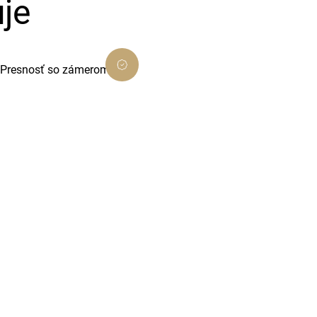
je
Presnosť so zámerom
Dôsledné prevedenie, ktoré presne
ladí s cieľom projektu.