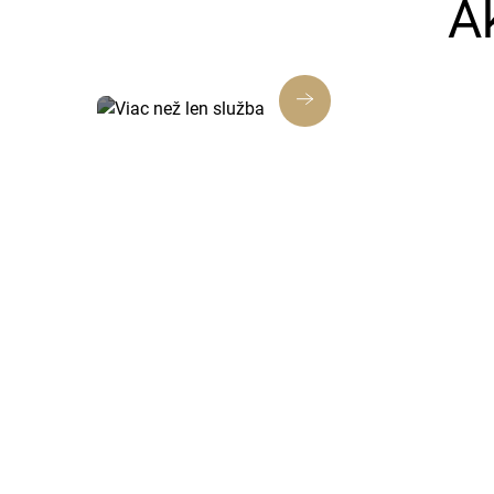
A
Viac než len služba
Každé riešenie je navrhnuté tak, aby
prinášalo skutočnú hodnotu, nielen
splnenie úlohy.