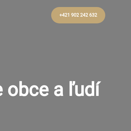
+421 902 242 632
 obce a ľudí