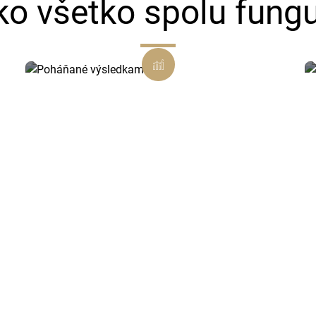
ko všetko spolu fungu
Poháňané výsledkami
Každé rozhodnutie je podložené
dátami a zamerané na viditeľný
výsledok.